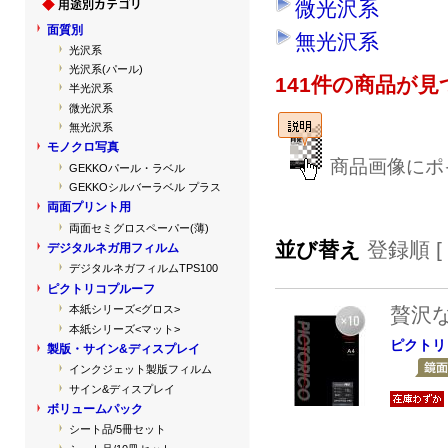
微光沢系
面質別
無光沢系
光沢系
光沢系(パール)
141件の商品が
半光沢系
微光沢系
無光沢系
モノクロ写真
商品画像にポ
GEKKOパール・ラベル
GEKKOシルバーラベル プラス
両面プリント用
両面セミグロスペーパー(薄)
並び替え
登録順 [
デジタルネガ用フィルム
デジタルネガフィルムTPS100
ピクトリコプルーフ
贅沢
本紙シリーズ<グロス>
本紙シリーズ<マット>
ピクトリ
製版・サイン&ディスプレイ
インクジェット製版フィルム
サイン&ディスプレイ
ボリュームパック
シート品/5冊セット