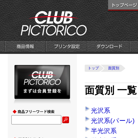
トップ
面質別
面質別 一覧
光沢系
光沢系(パール)
半光沢系