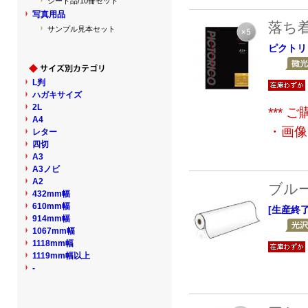
シート品/10冊セット
写真用品
落ち
サンプル見本セット
ピクトリ
L判
ハガキサイズ
2L
***
A4
・画像
レター
四切
A3
A3ノビ
A2
ブル
432mm幅
610mm幅
[生産終
914mm幅
1067mm幅
1118mm幅
1119mm幅以上
-