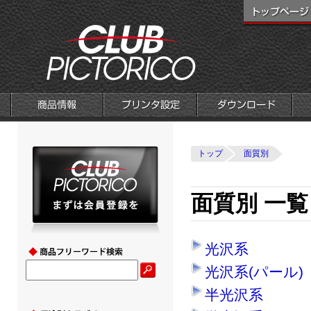
トップ
面質別
面質別 一覧
光沢系
光沢系(パール)
半光沢系