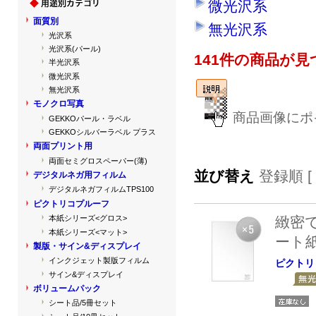
微光沢系
面質別
無光沢系
光沢系
光沢系(パール)
141件の商品が
半光沢系
微光沢系
無光沢系
モノクロ写真
商品画像にポ
GEKKOパール・ラベル
GEKKOシルバーラベル プラス
両面プリント用
両面セミグロスペーパー(薄)
並び替え
登録順 [
デジタルネガ用フィルム
デジタルネガフィルムTPS100
ピクトリコプルーフ
緻密
本紙シリーズ<グロス>
本紙シリーズ<マット>
ート
製版・サイン&ディスプレイ
インクジェット製版フィルム
ピクトリ
サイン&ディスプレイ
ボリュームパック
シート品/5冊セット