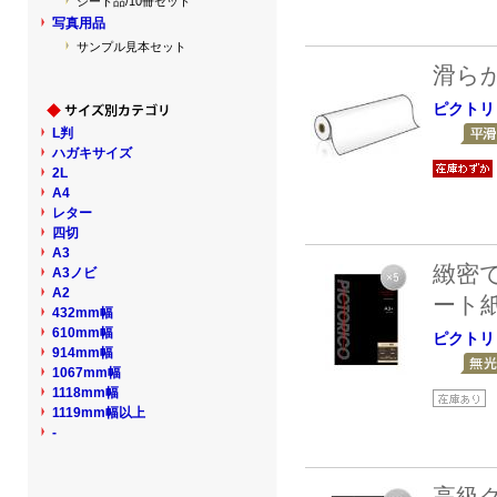
シート品/10冊セット
写真用品
サンプル見本セット
滑ら
ピクトリ
L判
ハガキサイズ
2L
A4
レター
四切
A3
緻密
A3ノビ
A2
ート
432mm幅
610mm幅
ピクトリ
914mm幅
1067mm幅
1118mm幅
1119mm幅以上
-
高級