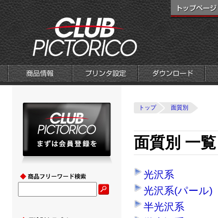
トップ
面質別
面質別 一覧
光沢系
光沢系(パール)
半光沢系