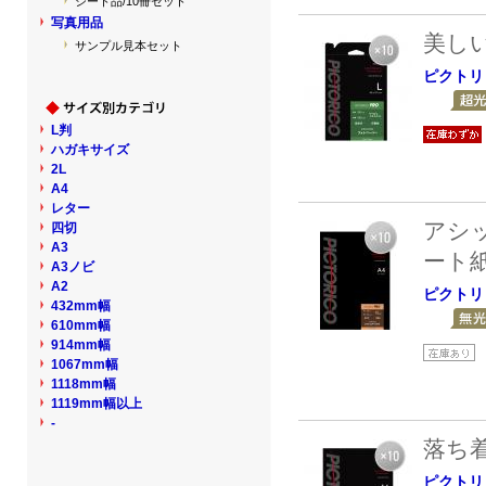
シート品/10冊セット
写真用品
美し
サンプル見本セット
ピクトリ
L判
ハガキサイズ
2L
A4
レター
アシ
四切
A3
ート
A3ノビ
A2
ピクトリ
432mm幅
610mm幅
914mm幅
1067mm幅
1118mm幅
1119mm幅以上
-
落ち
ピクトリ