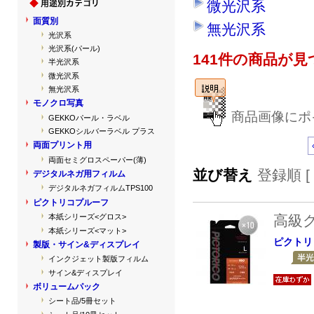
微光沢系
面質別
無光沢系
光沢系
光沢系(パール)
141件の商品が
半光沢系
微光沢系
無光沢系
モノクロ写真
商品画像にポ
GEKKOパール・ラベル
GEKKOシルバーラベル プラス
両面プリント用
両面セミグロスペーパー(薄)
並び替え
登録順 [
デジタルネガ用フィルム
デジタルネガフィルムTPS100
ピクトリコプルーフ
高級
本紙シリーズ<グロス>
本紙シリーズ<マット>
ピクトリ
製版・サイン&ディスプレイ
インクジェット製版フィルム
サイン&ディスプレイ
ボリュームパック
シート品/5冊セット