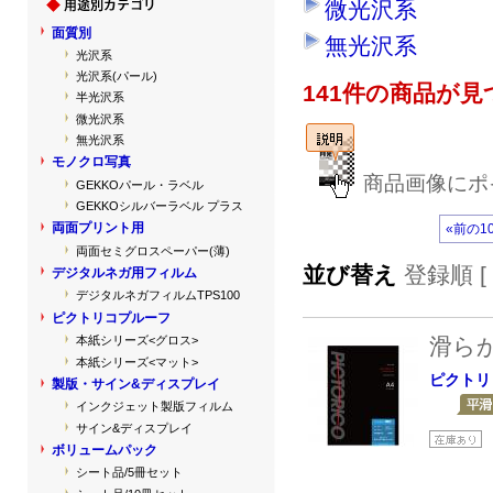
微光沢系
面質別
無光沢系
光沢系
光沢系(パール)
141件の商品が
半光沢系
微光沢系
無光沢系
モノクロ写真
商品画像にポ
GEKKOパール・ラベル
GEKKOシルバーラベル プラス
両面プリント用
«前の1
両面セミグロスペーパー(薄)
並び替え
登録順 [
デジタルネガ用フィルム
デジタルネガフィルムTPS100
ピクトリコプルーフ
滑ら
本紙シリーズ<グロス>
本紙シリーズ<マット>
ピクトリ
製版・サイン&ディスプレイ
インクジェット製版フィルム
サイン&ディスプレイ
ボリュームパック
シート品/5冊セット