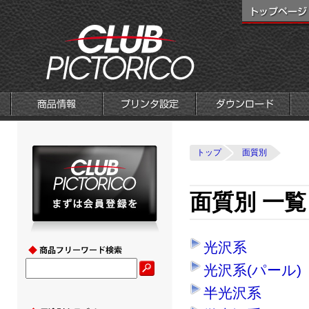
トップ
面質別
面質別 一覧
光沢系
光沢系(パール)
半光沢系