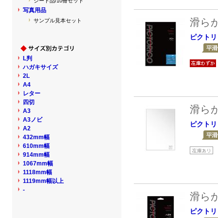
シート品/10冊セット
写真用品
滑ら
サンプル見本セット
ピクトリ
L判
ハガキサイズ
2L
A4
レター
四切
滑ら
A3
A3ノビ
ピクトリ
A2
432mm幅
610mm幅
914mm幅
1067mm幅
1118mm幅
1119mm幅以上
-
滑ら
ピクトリ