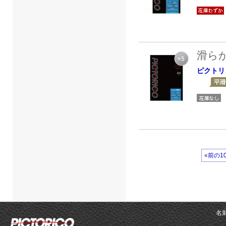
滑ら
ピクトリ
«前の1
名