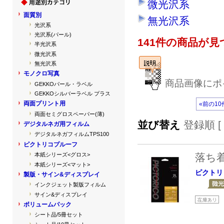
微光沢系
面質別
無光沢系
光沢系
光沢系(パール)
141件の商品が
半光沢系
微光沢系
無光沢系
モノクロ写真
商品画像にポ
GEKKOパール・ラベル
GEKKOシルバーラベル プラス
両面プリント用
«前の10
両面セミグロスペーパー(薄)
並び替え
登録順 [
デジタルネガ用フィルム
デジタルネガフィルムTPS100
ピクトリコプルーフ
落ち
本紙シリーズ<グロス>
本紙シリーズ<マット>
ピクトリ
製版・サイン&ディスプレイ
インクジェット製版フィルム
サイン&ディスプレイ
ボリュームパック
シート品/5冊セット