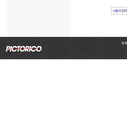
«前の10
名