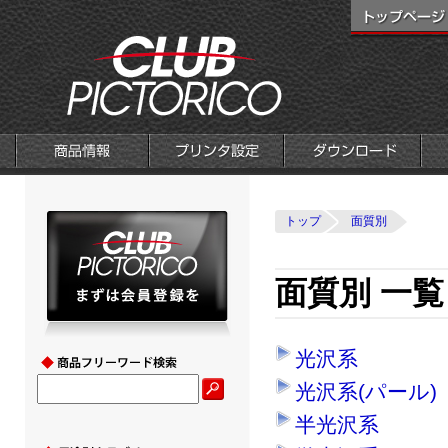
トップ
面質別
面質別 一覧
光沢系
光沢系(パール)
半光沢系