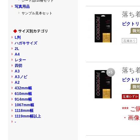
シート品/10冊セット
写真用品
落ち
サンプル見本セット
ピクトリ
L判
ハガキサイズ
2L
A4
レター
四切
落ち
A3
A3ノビ
ピクトリ
A2
432mm幅
610mm幅
914mm幅
1067mm幅
***
1118mm幅
1119mm幅以上
・画像
-