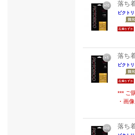
落ち
ピクトリ
落ち
ピクトリ
***
・画像
落ち