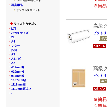
シート品/10冊セット
写真用品
※簡易
サンプル見本セット
高級
L判
ピクトリ
ハガキサイズ
2L
A4
レター
四切
A3
A3ノビ
A2
432mm幅
高級
610mm幅
ピクトリ
914mm幅
1067mm幅
1118mm幅
1119mm幅以上
-
※簡易
※簡易