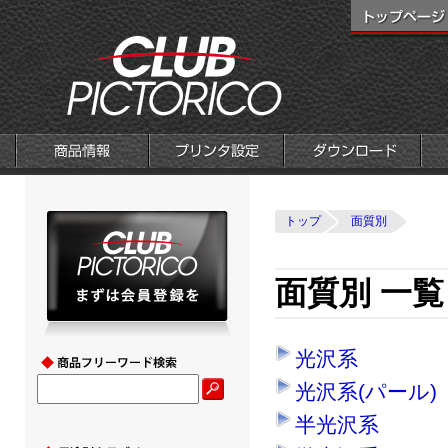
トップ
面質別
面質別 一覧
光沢系
光沢系(パール)
半光沢系