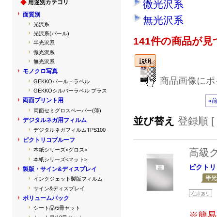
微光沢系
面質別
無光沢系
光沢系
光沢系(パール)
141件の商品が
半光沢系
微光沢系
無光沢系
モノクロ写真
商品画像にポ
GEKKOパール・ラベル
GEKKOシルバーラベル プラス
両面プリント用
«
両面セミグロスペーパー(薄)
並び替え
登録順 [
デジタルネガ用フィルム
デジタルネガフィルムTPS100
ピクトリコプルーフ
高級
本紙シリーズ<グロス>
本紙シリーズ<マット>
ピクトリ
製版・サイン&ディスプレイ
インクジェット製版フィルム
サイン&ディスプレイ
ボリュームパック
シート品/5冊セット
※簡易