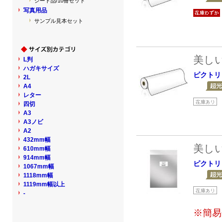
シート品/10冊セット
写真用品
サンプル見本セット
美し
L判
ハガキサイズ
ピクトリ
2L
A4
レター
四切
A3
A3ノビ
A2
432mm幅
美し
610mm幅
914mm幅
ピクトリ
1067mm幅
1118mm幅
1119mm幅以上
-
※簡易