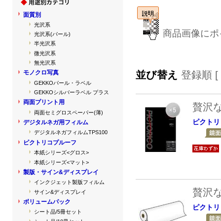
面質別
光沢系
商品画像にポ
光沢系(パール)
半光沢系
微光沢系
無光沢系
並び替え
登録順 [
モノクロ写真
GEKKOパール・ラベル
GEKKOシルバーラベル プラス
両面プリント用
贅沢
両面セミグロスペーパー(薄)
ピクトリ
デジタルネガ用フィルム
デジタルネガフィルムTPS100
ピクトリコプルーフ
本紙シリーズ<グロス>
本紙シリーズ<マット>
製版・サイン&ディスプレイ
インクジェット製版フィルム
贅沢
サイン&ディスプレイ
ボリュームパック
ピクトリ
シート品/5冊セット