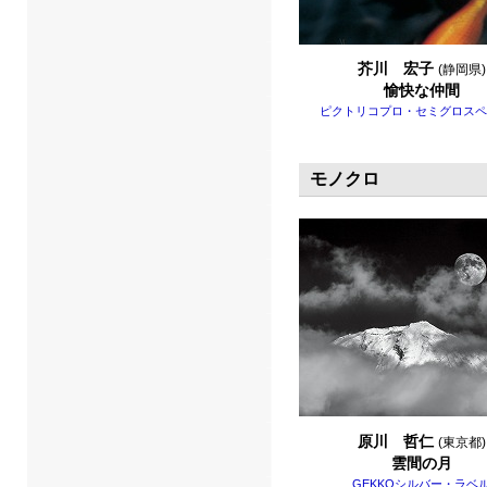
芥川 宏子
(静岡県)
愉快な仲間
ピクトリコプロ・セミグロスペ
モノクロ
原川 哲仁
(東京都)
雲間の月
GEKKOシルバー・ラベ