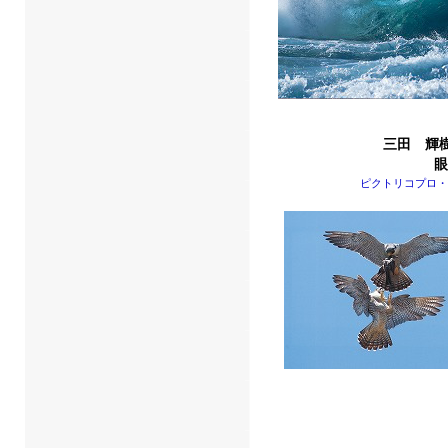
三田 輝
眼
ピクトリコプロ・